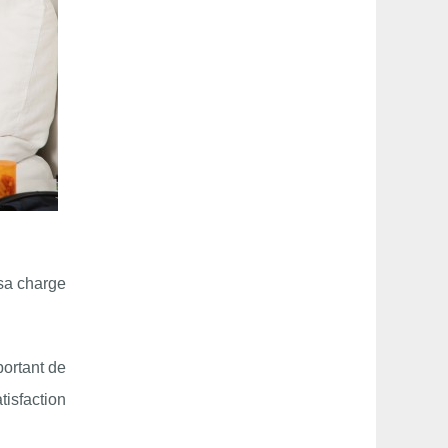
 sa charge
portant de
atisfaction