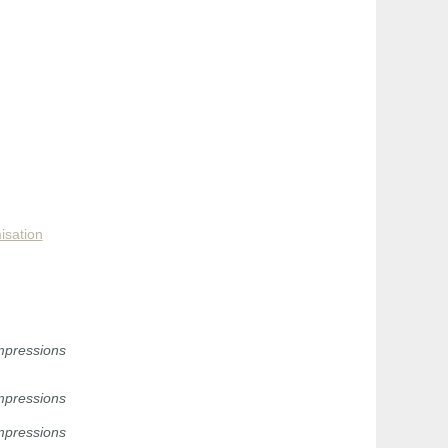
isation
mpressions
mpressions
mpressions