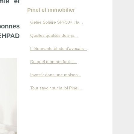
mie et
Pinel et immobilier
Gelée Solaire SPF50+ : la...
bonnes
 EHPAD
Quelles qualités dois-je...
L'étonnante étude d'avocats...
De quel montant faut-il...
Investir dans une maison...
Tout savoir sur la loi Pinel...