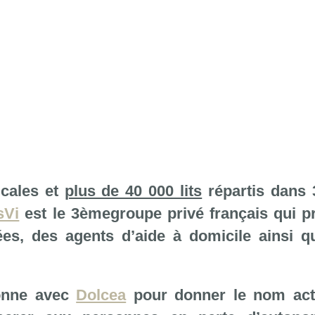
icales et
plus de 40 000 lits
répartis dans 
sVi
est le 3
ème
groupe privé français qui 
ées, des agents d’aide à domicile ainsi q
ionne avec
Dolcea
pour donner le nom act