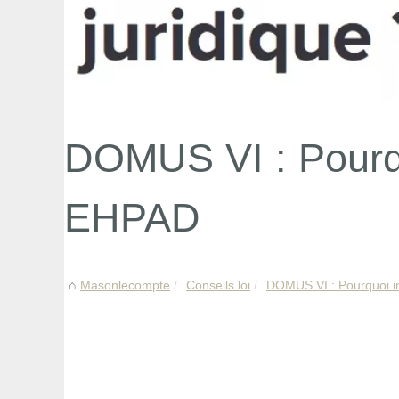
DOMUS VI : Pourqu
EHPAD
Masonlecompte
Conseils loi
DOMUS VI : Pourquoi i