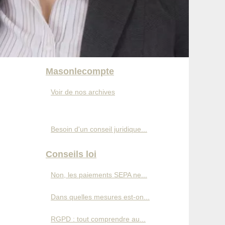
Masonlecompte
Voir de nos archives
Besoin d'un conseil juridique...
Conseils loi
Non, les paiements SEPA ne...
Dans quelles mesures est-on...
RGPD : tout comprendre au...