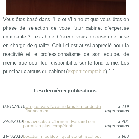
Vous êtes basé dans l’Ille-et-Vilaine et que vous êtes en
phase de sélection de votre futur cabinet d’expertise
comptable ? Le cabinet Cocerto vous propose une prise
en charge de qualité. Celui-ci est aussi apprécié pour la
réactivité et le professionnalisme de son équipe, de
même que pour leur disponibilité sur le long terme. Les
principaux atouts du cabinet (
expert comptable
) [
...
]
Les dernières publications.
03/10/2019
Un pas vers l'avenir dans le monde du
3 219
financement
Impressions
24/9/2019
Les avocats à Clermont-Ferrand sont
3 401
parmi les plus compétents
Impressions
16/4/2018
Location meublée : quel statut fiscal est
3 553