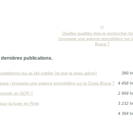
Quelles qualités dois-je rechercher lo
j'envisage une agence immobilière sur l
Brava ?
 dernières publications.
uotidienne qui se fait oublier (et que la peau adore)
389 I
orsque j'envisage une agence immobilière sur la Costa Brava ?
4 458 I
investir en SCPI ?
2 999 I
pour la louer en Pinel
3 232 I
4 394 I