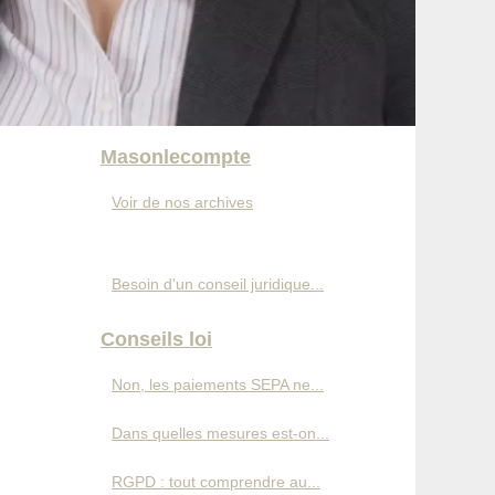
Masonlecompte
Voir de nos archives
Besoin d'un conseil juridique...
Conseils loi
Non, les paiements SEPA ne...
Dans quelles mesures est-on...
RGPD : tout comprendre au...