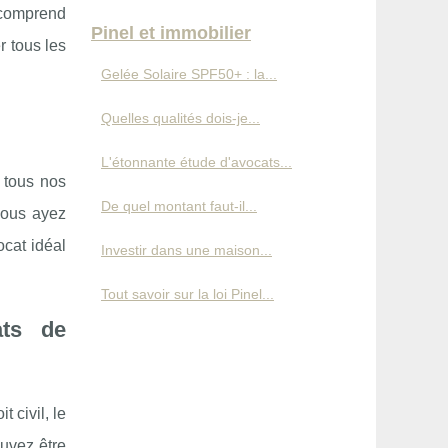
 comprend
Pinel et immobilier
r tous les
Gelée Solaire SPF50+ : la...
Quelles qualités dois-je...
L'étonnante étude d'avocats...
 tous nos
De quel montant faut-il...
vous ayez
ocat idéal
Investir dans une maison...
Tout savoir sur la loi Pinel...
ats de
 civil, le
ouvez être