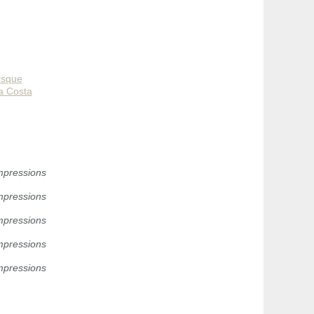
rsque
a Costa
mpressions
mpressions
mpressions
mpressions
mpressions