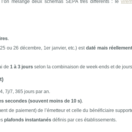
e l’on mélange deux schémas SEPA très différents : le
vire
ires
.
25 ou 26 décembre, 1er janvier, etc.) est
daté mais réellemen
lai de
1 à 3 jours
selon la combinaison de week‑ends et de jours 
t)
4, 7j/7, 365 jours par an.
s secondes (souvent moins de 10 s)
.
ent de paiement) de l’émetteur et celle du bénéficiaire support
les
plafonds instantanés
définis par ces établissements.