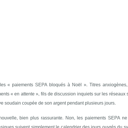
 les « paiements SEPA bloqués à Noël ». Titres anxiogènes,
ments « en attente », fils de discussion inquiets sur les réseau
ve soudain coupée de son argent pendant plusieurs jours.
 nouvelle, bien plus rassurante. Non, les paiements SEPA ne
ssiques suivent simplement le calendrier des jours ouvrés du s