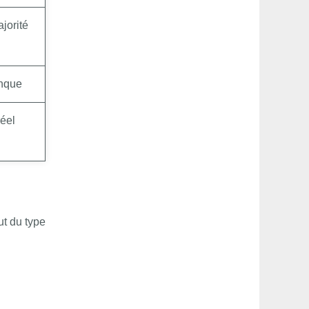
jorité
anque
éel
ut du type