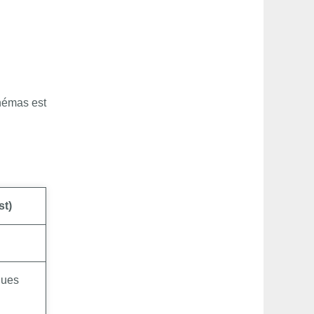
chémas est
st)
ques