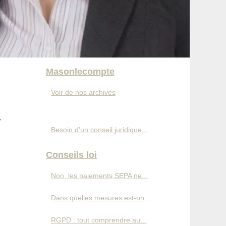
Masonlecompte
Voir de nos archives
y
Besoin d'un conseil juridique...
Conseils loi
Non, les paiements SEPA ne...
Dans quelles mesures est-on...
RGPD : tout comprendre au...