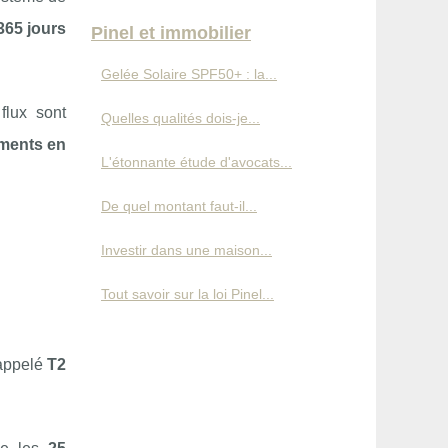
 365 jours
Pinel et immobilier
Gelée Solaire SPF50+ : la...
flux sont
Quelles qualités dois-je...
ements en
L'étonnante étude d'avocats...
De quel montant faut-il...
Investir dans une maison...
Tout savoir sur la loi Pinel...
 appelé
T2