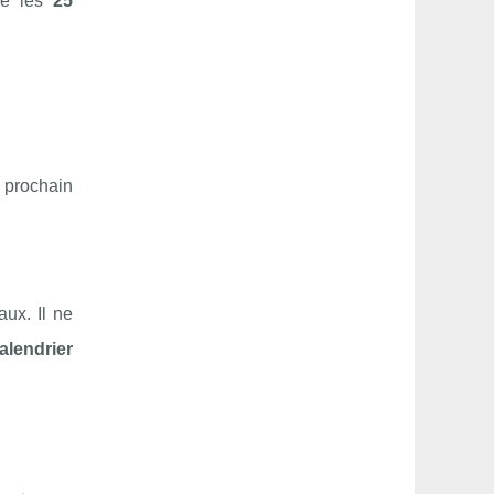
mme les
25
 prochain
ux. Il ne
alendrier