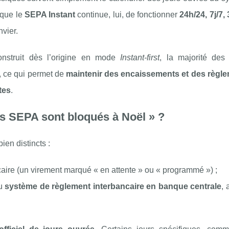
 que le
SEPA Instant
continue, lui, de fonctionner
24h/24, 7j/7,
nvier.
onstruit dès l’origine en mode
Instant‑first
, la majorité des 
, ce qui permet de
maintenir des encaissements et des règl
tes
.
ts SEPA sont bloqués à Noël » ?
en distincts :
ncaire (un virement marqué « en attente » ou « programmé ») ;
du
système de règlement interbancaire en banque centrale
,