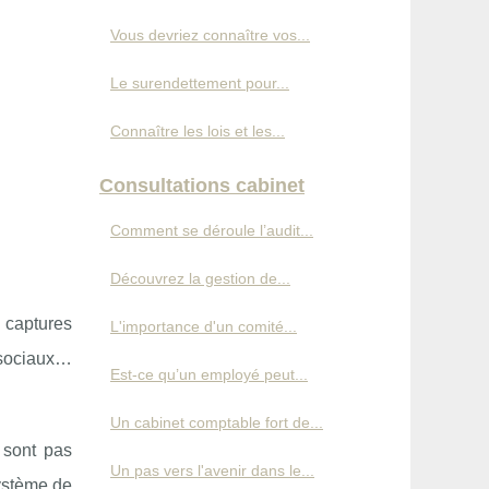
Vous devriez connaître vos...
Le surendettement pour...
Connaître les lois et les...
Consultations cabinet
Comment se déroule l’audit...
Découvrez la gestion de...
 captures
L'importance d'un comité...
x sociaux…
Est-ce qu’un employé peut...
Un cabinet comptable fort de...
 sont pas
Un pas vers l'avenir dans le...
ystème de