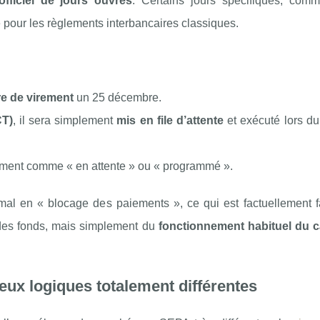
officiel de jours ouvrés
. Certains jours spécifiques, co
mé pour les règlements interbancaires classiques.
re de virement
un 25 décembre.
CT)
, il sera simplement
mis en file d’attente
et exécuté lors du
irement comme « en attente » ou « programmé ».
al en « blocage des paiements », ce qui est factuellement fa
l des fonds, mais simplement du
fonctionnement habituel du c
eux logiques totalement différentes