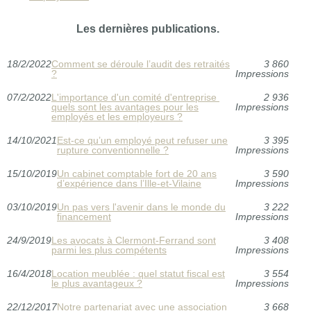
Les dernières publications.
18/2/2022
Comment se déroule l’audit des retraités
3 860
?
Impressions
07/2/2022
L'importance d'un comité d'entreprise
2 936
quels sont les avantages pour les
Impressions
employés et les employeurs ?
14/10/2021
Est-ce qu’un employé peut refuser une
3 395
rupture conventionnelle ?
Impressions
15/10/2019
Un cabinet comptable fort de 20 ans
3 590
d’expérience dans l’Ille-et-Vilaine
Impressions
03/10/2019
Un pas vers l'avenir dans le monde du
3 222
financement
Impressions
24/9/2019
Les avocats à Clermont-Ferrand sont
3 408
parmi les plus compétents
Impressions
16/4/2018
Location meublée : quel statut fiscal est
3 554
le plus avantageux ?
Impressions
22/12/2017
Notre partenariat avec une association
3 668